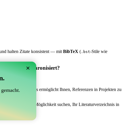
und halten Zitate konsistent — mit
BibTeX
(
-Stile wie
.bst
×
 Overleaf synchronisiert?
n.
synchronisiert?“
 das Richtige sein! Es ermöglicht Ihnen, Referenzen in Projekten zu
 gemacht.
ch einer einfachen Möglichkeit suchen, Ihr Literaturverzeichnis in