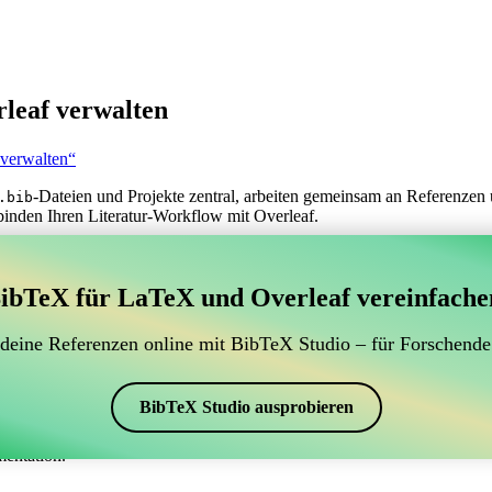
leaf verwalten
 verwalten“
-Dateien und Projekte zentral, arbeiten gemeinsam an Referenzen 
.bib
binden Ihren Literatur-Workflow mit Overleaf.
erwaltung Ihrer BibTeX-Literaturangaben, das sich mit
ibTeX für LaTeX und Overleaf vereinfache
 zur Verwaltung Ihrer BibTeX-Literaturangaben, das sich mit Overleaf 
 Literaturverzeichnis in Overleaf zu verwalten, könnte CiteDrive genau
 deine Referenzen online mit BibTeX Studio – für Forschende
eaf-Projekt aktuell zu halten.
rschiedenen Stilen, einschließlich achicago, erstellen. Wenn Sie also na
BibTeX Studio ausprobieren
mentation.