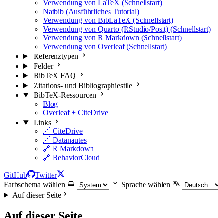
Verwendung von LaTeX (Schnellstart)
Natbib (Ausführliches Tutorial)
Verwendung von BibLaTeX (Schnellstart)
Verwendung von Quarto (RStudio/Posit) (Schnellstart)
Verwendung von R Markdown (Schnellstart)
Verwendung von Overleaf (Schnellstart)
Referenztypen
Felder
BibTeX FAQ
Zitations- und Bibliographiestile
BibTeX-Ressourcen
Blog
Overleaf + CiteDrive
Links
🔗 CiteDrive
🔗 Datanautes
🔗 R Markdown
🔗 BehaviorCloud
GitHub
Twitter
Farbschema wählen
Sprache wählen
Auf dieser Seite
Auf dieser Seite