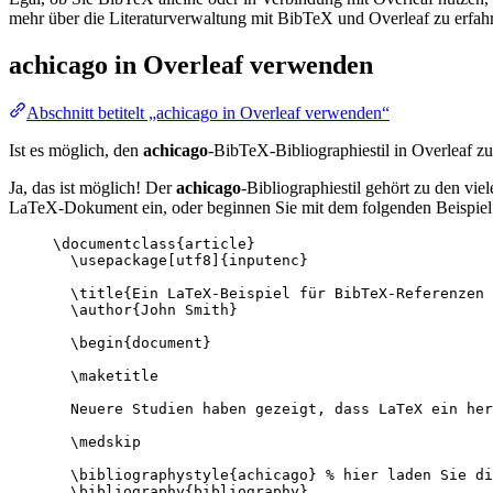
mehr über die Literaturverwaltung mit BibTeX und Overleaf zu erfahr
achicago
in Overleaf verwenden
Abschnitt betitelt „achicago in Overleaf verwenden“
Ist es möglich, den
achicago
-BibTeX-Bibliographiestil in Overleaf 
Ja, das ist möglich! Der
achicago
-Bibliographiestil gehört zu den vie
LaTeX-Dokument ein, oder beginnen Sie mit dem folgenden Beispiel 
\documentclass
{
article
}
\usepackage
[
utf8
]{
inputenc
}
\title
{Ein LaTeX-Beispiel für BibTeX-Referenzen 
\author
{John Smith}
\begin
{
document
}
\maketitle
Neuere Studien haben gezeigt, dass LaTeX ein her
\medskip
\bibliographystyle
{achicago} 
% hier laden Sie di
\bibliography
{bibliography}