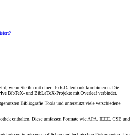
siert?
 wird, wenn Sie ihn mit einer
-Datenbank kombinieren. Die
.bib
ive
BibTeX- und BibLaTeX-Projekte mit Overleaf verbindet.
genutzten Bibliografie-Tools und unterstützt viele verschiedene
bibliothek enthalten. Diese umfassen Formate wie APA, IEEE, CSE und
verzeichnissen in wissenschaftlichen und technischen Dokumenten. Um