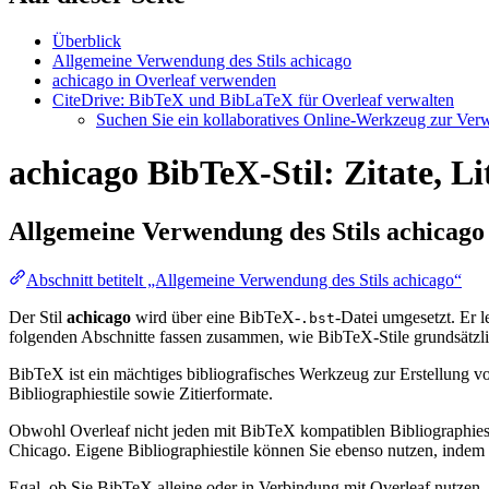
Überblick
Allgemeine Verwendung des Stils achicago
achicago in Overleaf verwenden
CiteDrive: BibTeX und BibLaTeX für Overleaf verwalten
Suchen Sie ein kollaboratives Online-Werkzeug zur Verwa
achicago BibTeX-Stil: Zitate, L
Allgemeine Verwendung des Stils
achicago
Abschnitt betitelt „Allgemeine Verwendung des Stils achicago“
Der Stil
achicago
wird über eine BibTeX-
-Datei umgesetzt. Er le
.bst
folgenden Abschnitte fassen zusammen, wie BibTeX-Stile grundsätzli
BibTeX ist ein mächtiges bibliografisches Werkzeug zur Erstellung vo
Bibliographiestile sowie Zitierformate.
Obwohl Overleaf nicht jeden mit BibTeX kompatiblen Bibliographiesti
Chicago. Eigene Bibliographiestile können Sie ebenso nutzen, indem Si
Egal, ob Sie BibTeX alleine oder in Verbindung mit Overleaf nutzen,