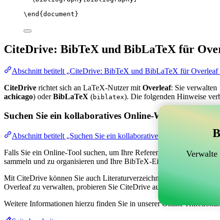
\end
{
document
}
CiteDrive: BibTeX und BibLaTeX für Over
Abschnitt betitelt „CiteDrive: BibTeX und BibLaTeX für Overleaf
CiteDrive
richtet sich an LaTeX-Nutzer mit
Overleaf
: Sie verwalten
achicago
) oder
BibLaTeX
(
). Die folgenden Hinweise ver
biblatex
Suchen Sie ein kollaboratives Online-Werkzeug zur V
B
Abschnitt betitelt „Suchen Sie ein kollaboratives Online-Werkzeug
Falls Sie ein Online-Tool suchen, um Ihre Referenzen, Zitate und das
Verwalte
sammeln und zu organisieren und Ihre BibTeX-Einträge in Ihrem Overl
Mit CiteDrive können Sie auch Literaturverzeichnisse und Zitate in ve
Overleaf zu verwalten, probieren Sie CiteDrive aus!
Weitere Informationen hierzu finden Sie in unserer Online-Hilfedoku