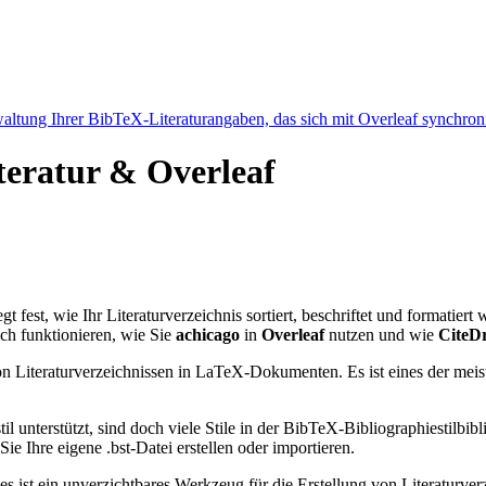
ltung Ihrer BibTeX-Literaturangaben, das sich mit Overleaf synchroni
iteratur & Overleaf
gt fest, wie Ihr Literaturverzeichnis sortiert, beschriftet und formatiert
ch funktionieren, wie Sie
achicago
in
Overleaf
nutzen und wie
CiteDr
n Literaturverzeichnissen in LaTeX-Dokumenten. Es ist eines der meist
l unterstützt, sind doch viele Stile in der BibTeX-Bibliographiestil
e Ihre eigene .bst-Datei erstellen oder importieren.
 es ist ein unverzichtbares Werkzeug für die Erstellung von Literatur