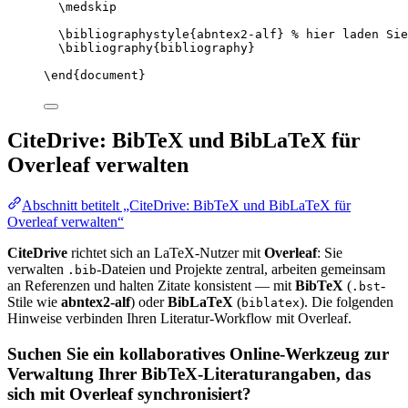
\medskip
\bibliographystyle
{abntex2-alf} 
% hier laden Sie
\bibliography
{bibliography}
\end
{
document
}
CiteDrive: BibTeX und BibLaTeX für
Overleaf verwalten
Abschnitt betitelt „CiteDrive: BibTeX und BibLaTeX für
Overleaf verwalten“
CiteDrive
richtet sich an LaTeX-Nutzer mit
Overleaf
: Sie
verwalten
-Dateien und Projekte zentral, arbeiten gemeinsam
.bib
an Referenzen und halten Zitate konsistent — mit
BibTeX
(
-
.bst
Stile wie
abntex2-alf
) oder
BibLaTeX
(
). Die folgenden
biblatex
Hinweise verbinden Ihren Literatur-Workflow mit Overleaf.
Suchen Sie ein kollaboratives Online-Werkzeug zur
Verwaltung Ihrer BibTeX-Literaturangaben, das
sich mit Overleaf synchronisiert?