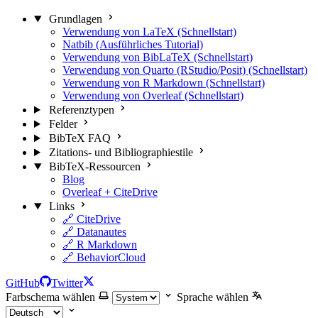
Grundlagen
Verwendung von LaTeX (Schnellstart)
Natbib (Ausführliches Tutorial)
Verwendung von BibLaTeX (Schnellstart)
Verwendung von Quarto (RStudio/Posit) (Schnellstart)
Verwendung von R Markdown (Schnellstart)
Verwendung von Overleaf (Schnellstart)
Referenztypen
Felder
BibTeX FAQ
Zitations- und Bibliographiestile
BibTeX-Ressourcen
Blog
Overleaf + CiteDrive
Links
🔗 CiteDrive
🔗 Datanautes
🔗 R Markdown
🔗 BehaviorCloud
GitHub
Twitter
Farbschema wählen
Sprache wählen