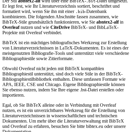
Der Stil
abntex2-alf
wird über eine BibTeX-
-Datei umgesetzt.
.bst
Er legt fest, wie Ihr Literaturverzeichnis sortiert, beschriftet und
formatiert wird, wenn Sie ihn mit einer
-Datenbank
.bib
kombinieren. Die folgenden Abschnitte fassen zusammen, wie
BibTeX-Stile grundsätzlich funktionieren, wie Sie
abntex2-alf
in
Overleaf
nutzen und wie
CiteDrive
BibTeX- und BibLaTeX-
Projekte mit Overleaf verbindet.
BibTeX ist ein mächtiges bibliografisches Werkzeug zur Erstellung
von Literaturverzeichnissen in LaTeX-Dokumenten. Es ist eines der
meistgenutzten Bibliografie-Tools und unterstützt viele verschiedene
Bibliographiestile sowie Zitierformate.
Obwohl Overleaf nicht jeden mit BibTeX kompatiblen
Bibliographiestil unterstützt, sind doch viele Stile in der BibTeX-
Bibliographiestilbibliothek enthalten. Diese umfassen Formate wie
APA, IEEE, CSE und Chicago. Eigene Bibliographiestile können
Sie ebenso nutzen, indem Sie Ihre eigene .bst-Datei erstellen oder
importieren.
Egal, ob Sie BibTeX alleine oder in Verbindung mit Overleaf
nutzen, es ist ein unverzichtbares Werkzeug für die Erstellung von
Literaturverzeichnissen in wissenschaftlichen und technischen
Dokumenten. Um mehr über die Literaturverwaltung mit BibTeX
und Overleaf zu erfahren, besuchen Sie bitte bibtex.eu oder unsere
Dokumentation.