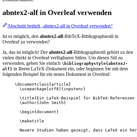
abntex2-alf
in Overleaf verwenden
Abschnitt betitelt „abntex2-alf in Overleaf verwenden“
Ist es möglich, den
abntex2-alf
-BibTeX-Bibliographiestil in
Overleaf zu verwenden?
Ja, das ist möglich! Der
abntex2-alf
-Bibliographiestil gehört zu den
vielen direkt in Overleaf verfügbaren Stilen. Um diesen Stil zu
verwenden, geben Sie einfach
\bibliographystyle{abntex2-
in Ihrem LaTeX-Dokument ein, oder beginnen Sie mit dem
alf}
folgenden Beispiel für ein neues Dokument in Overleaf:
\documentclass
{
article
}
\usepackage
[
utf8
]{
inputenc
}
\title
{Ein LaTeX-Beispiel für BibTeX-Referenzen 
\author
{John Smith}
\begin
{
document
}
\maketitle
Neuere Studien haben gezeigt, dass LaTeX ein her