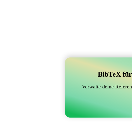
BibTeX für
Verwalte deine Referen