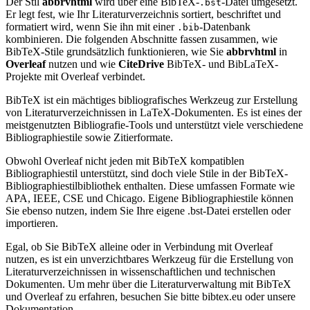
Der Stil
abbrvhtml
wird über eine BibTeX-
-Datei umgesetzt.
.bst
Er legt fest, wie Ihr Literaturverzeichnis sortiert, beschriftet und
formatiert wird, wenn Sie ihn mit einer
-Datenbank
.bib
kombinieren. Die folgenden Abschnitte fassen zusammen, wie
BibTeX-Stile grundsätzlich funktionieren, wie Sie
abbrvhtml
in
Overleaf
nutzen und wie
CiteDrive
BibTeX- und BibLaTeX-
Projekte mit Overleaf verbindet.
BibTeX ist ein mächtiges bibliografisches Werkzeug zur Erstellung
von Literaturverzeichnissen in LaTeX-Dokumenten. Es ist eines der
meistgenutzten Bibliografie-Tools und unterstützt viele verschiedene
Bibliographiestile sowie Zitierformate.
Obwohl Overleaf nicht jeden mit BibTeX kompatiblen
Bibliographiestil unterstützt, sind doch viele Stile in der BibTeX-
Bibliographiestilbibliothek enthalten. Diese umfassen Formate wie
APA, IEEE, CSE und Chicago. Eigene Bibliographiestile können
Sie ebenso nutzen, indem Sie Ihre eigene .bst-Datei erstellen oder
importieren.
Egal, ob Sie BibTeX alleine oder in Verbindung mit Overleaf
nutzen, es ist ein unverzichtbares Werkzeug für die Erstellung von
Literaturverzeichnissen in wissenschaftlichen und technischen
Dokumenten. Um mehr über die Literaturverwaltung mit BibTeX
und Overleaf zu erfahren, besuchen Sie bitte bibtex.eu oder unsere
Dokumentation.