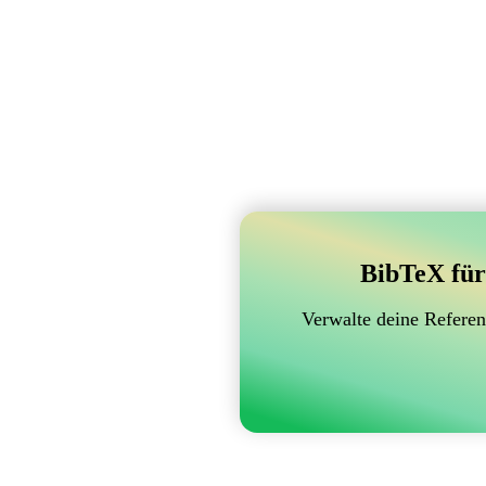
BibTeX für
Verwalte deine Referen