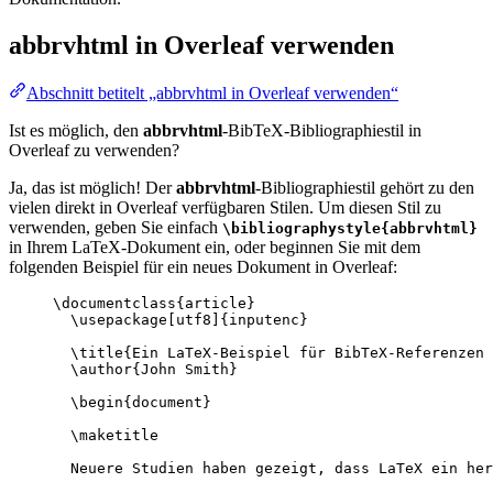
abbrvhtml
in Overleaf verwenden
Abschnitt betitelt „abbrvhtml in Overleaf verwenden“
Ist es möglich, den
abbrvhtml
-BibTeX-Bibliographiestil in
Overleaf zu verwenden?
Ja, das ist möglich! Der
abbrvhtml
-Bibliographiestil gehört zu den
vielen direkt in Overleaf verfügbaren Stilen. Um diesen Stil zu
verwenden, geben Sie einfach
\bibliographystyle{abbrvhtml}
in Ihrem LaTeX-Dokument ein, oder beginnen Sie mit dem
folgenden Beispiel für ein neues Dokument in Overleaf:
\documentclass
{
article
}
\usepackage
[
utf8
]{
inputenc
}
\title
{Ein LaTeX-Beispiel für BibTeX-Referenzen
\author
{John Smith}
\begin
{
document
}
\maketitle
Neuere Studien haben gezeigt, dass LaTeX ein her