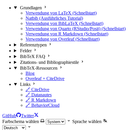
Grundlagen
Verwendung von LaTeX (Schnellstart)
Natbib (Ausführliches Tutorial)
Verwendung von BibLaTeX (Schnellstart)
Verwendung von Quarto (RStudio/Posit) (Schnellstart)
Verwendung von R Markdown (Schnellstart)
Verwendung von Overleaf (Schnellstart)
Referenztypen
Felder
BibTeX FAQ
Zitations- und Bibliographiestile
BibTeX-Ressourcen
Blog
Overleaf + CiteDrive
Links
🔗 CiteDrive
🔗 Datanautes
🔗 R Markdown
🔗 BehaviorCloud
GitHub
Twitter
Farbschema wählen
Sprache wählen