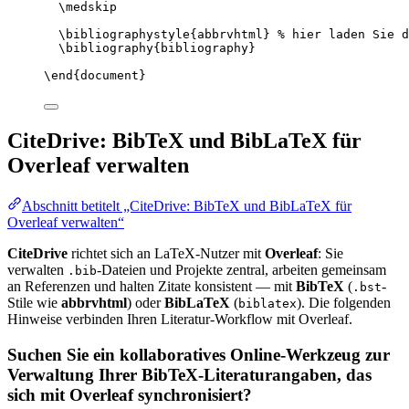
\medskip
\bibliographystyle
{abbrvhtml} 
% hier laden Sie d
\bibliography
{bibliography}
\end
{
document
}
CiteDrive: BibTeX und BibLaTeX für
Overleaf verwalten
Abschnitt betitelt „CiteDrive: BibTeX und BibLaTeX für
Overleaf verwalten“
CiteDrive
richtet sich an LaTeX-Nutzer mit
Overleaf
: Sie
verwalten
-Dateien und Projekte zentral, arbeiten gemeinsam
.bib
an Referenzen und halten Zitate konsistent — mit
BibTeX
(
-
.bst
Stile wie
abbrvhtml
) oder
BibLaTeX
(
). Die folgenden
biblatex
Hinweise verbinden Ihren Literatur-Workflow mit Overleaf.
Suchen Sie ein kollaboratives Online-Werkzeug zur
Verwaltung Ihrer BibTeX-Literaturangaben, das
sich mit Overleaf synchronisiert?