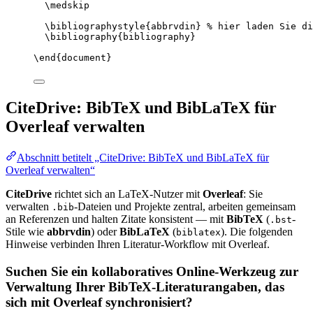
\medskip
\bibliographystyle
{abbrvdin} 
% hier laden Sie di
\bibliography
{bibliography}
\end
{
document
}
CiteDrive: BibTeX und BibLaTeX für
Overleaf verwalten
Abschnitt betitelt „CiteDrive: BibTeX und BibLaTeX für
Overleaf verwalten“
CiteDrive
richtet sich an LaTeX-Nutzer mit
Overleaf
: Sie
verwalten
-Dateien und Projekte zentral, arbeiten gemeinsam
.bib
an Referenzen und halten Zitate konsistent — mit
BibTeX
(
-
.bst
Stile wie
abbrvdin
) oder
BibLaTeX
(
). Die folgenden
biblatex
Hinweise verbinden Ihren Literatur-Workflow mit Overleaf.
Suchen Sie ein kollaboratives Online-Werkzeug zur
Verwaltung Ihrer BibTeX-Literaturangaben, das
sich mit Overleaf synchronisiert?