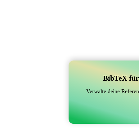
BibTeX für
Verwalte deine Referen