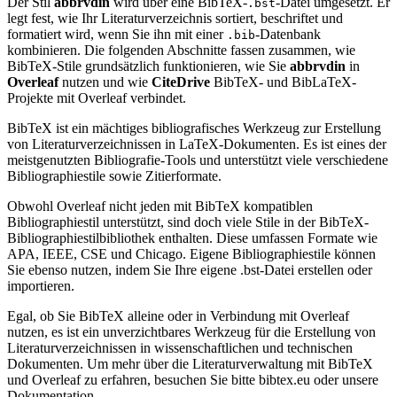
Der Stil
abbrvdin
wird über eine BibTeX-
-Datei umgesetzt. Er
.bst
legt fest, wie Ihr Literaturverzeichnis sortiert, beschriftet und
formatiert wird, wenn Sie ihn mit einer
-Datenbank
.bib
kombinieren. Die folgenden Abschnitte fassen zusammen, wie
BibTeX-Stile grundsätzlich funktionieren, wie Sie
abbrvdin
in
Overleaf
nutzen und wie
CiteDrive
BibTeX- und BibLaTeX-
Projekte mit Overleaf verbindet.
BibTeX ist ein mächtiges bibliografisches Werkzeug zur Erstellung
von Literaturverzeichnissen in LaTeX-Dokumenten. Es ist eines der
meistgenutzten Bibliografie-Tools und unterstützt viele verschiedene
Bibliographiestile sowie Zitierformate.
Obwohl Overleaf nicht jeden mit BibTeX kompatiblen
Bibliographiestil unterstützt, sind doch viele Stile in der BibTeX-
Bibliographiestilbibliothek enthalten. Diese umfassen Formate wie
APA, IEEE, CSE und Chicago. Eigene Bibliographiestile können
Sie ebenso nutzen, indem Sie Ihre eigene .bst-Datei erstellen oder
importieren.
Egal, ob Sie BibTeX alleine oder in Verbindung mit Overleaf
nutzen, es ist ein unverzichtbares Werkzeug für die Erstellung von
Literaturverzeichnissen in wissenschaftlichen und technischen
Dokumenten. Um mehr über die Literaturverwaltung mit BibTeX
und Overleaf zu erfahren, besuchen Sie bitte bibtex.eu oder unsere
Dokumentation.