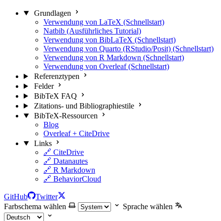
Grundlagen
Verwendung von LaTeX (Schnellstart)
Natbib (Ausführliches Tutorial)
Verwendung von BibLaTeX (Schnellstart)
Verwendung von Quarto (RStudio/Posit) (Schnellstart)
Verwendung von R Markdown (Schnellstart)
Verwendung von Overleaf (Schnellstart)
Referenztypen
Felder
BibTeX FAQ
Zitations- und Bibliographiestile
BibTeX-Ressourcen
Blog
Overleaf + CiteDrive
Links
🔗 CiteDrive
🔗 Datanautes
🔗 R Markdown
🔗 BehaviorCloud
GitHub
Twitter
Farbschema wählen
Sprache wählen