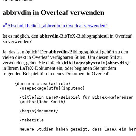
abbrvdin
in Overleaf verwenden
Abschnitt betitelt „abbrvdin in Overleaf verwenden“
Ist es möglich, den
abbrvdin
-BibTeX-Bibliographiestil in Overleaf
zu verwenden?
Ja, das ist möglich! Der
abbrvdin
-Bibliographiestil gehört zu den
vielen direkt in Overleaf verfügbaren Stilen. Um diesen Stil zu
verwenden, geben Sie einfach
\bibliographystyle{abbrvdin}
in Ihrem LaTeX-Dokument ein, oder beginnen Sie mit dem
folgenden Beispiel für ein neues Dokument in Overleaf:
\documentclass
{
article
}
\usepackage
[
utf8
]{
inputenc
}
\title
{Ein LaTeX-Beispiel für BibTeX-Referenzen 
\author
{John Smith}
\begin
{
document
}
\maketitle
Neuere Studien haben gezeigt, dass LaTeX ein her