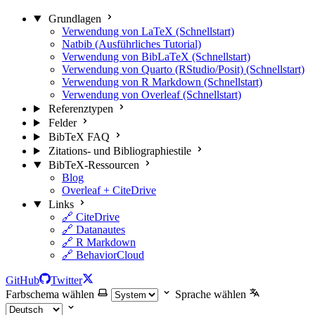
Grundlagen
Verwendung von LaTeX (Schnellstart)
Natbib (Ausführliches Tutorial)
Verwendung von BibLaTeX (Schnellstart)
Verwendung von Quarto (RStudio/Posit) (Schnellstart)
Verwendung von R Markdown (Schnellstart)
Verwendung von Overleaf (Schnellstart)
Referenztypen
Felder
BibTeX FAQ
Zitations- und Bibliographiestile
BibTeX-Ressourcen
Blog
Overleaf + CiteDrive
Links
🔗 CiteDrive
🔗 Datanautes
🔗 R Markdown
🔗 BehaviorCloud
GitHub
Twitter
Farbschema wählen
Sprache wählen