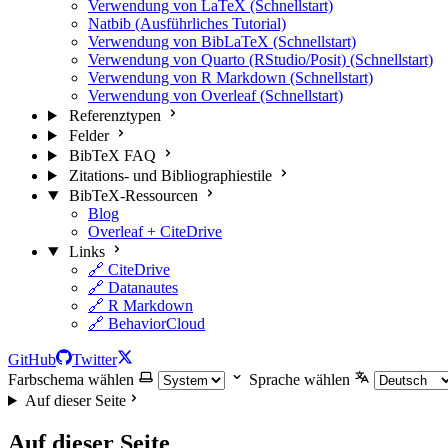
Verwendung von LaTeX (Schnellstart)
Natbib (Ausführliches Tutorial)
Verwendung von BibLaTeX (Schnellstart)
Verwendung von Quarto (RStudio/Posit) (Schnellstart)
Verwendung von R Markdown (Schnellstart)
Verwendung von Overleaf (Schnellstart)
Referenztypen
Felder
BibTeX FAQ
Zitations- und Bibliographiestile
BibTeX-Ressourcen
Blog
Overleaf + CiteDrive
Links
🔗 CiteDrive
🔗 Datanautes
🔗 R Markdown
🔗 BehaviorCloud
GitHub
Twitter
Farbschema wählen
Sprache wählen
Auf dieser Seite
Auf dieser Seite