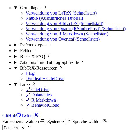
Grundlagen
Verwendung von LaTeX (Schnellstart)
Natbib (Ausführliches Tutorial)
Verwendung von BibLaTeX (Schnellstart)
Verwendung von Quarto (RStudio/Posit) (Schnellstart)
Verwendung von R Markdown (Schnellstart)
Verwendung von Overleaf (Schnellstart)
Referenztypen
Felder
BibTeX FAQ
Zitations- und Bibliographiestile
BibTeX-Ressourcen
Blog
Overleaf + CiteDrive
Links
🔗 CiteDrive
🔗 Datanautes
🔗 R Markdown
🔗 BehaviorCloud
GitHub
Twitter
Farbschema wählen
Sprache wählen