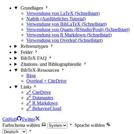
Grundlagen
Verwendung von LaTeX (Schnellstart)
Natbib (Ausführliches Tutorial)
Verwendung von BibLaTeX (Schnellstart)
Verwendung von Quarto (RStudio/Posit) (Schnellstart)
Verwendung von R Markdown (Schnellstart)
Verwendung von Overleaf (Schnellstart)
Referenztypen
Felder
BibTeX FAQ
Zitations- und Bibliographiestile
BibTeX-Ressourcen
Blog
Overleaf + CiteDrive
Links
🔗 CiteDrive
🔗 Datanautes
🔗 R Markdown
🔗 BehaviorCloud
GitHub
Twitter
Farbschema wählen
Sprache wählen