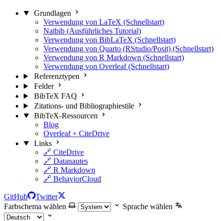
Grundlagen
Verwendung von LaTeX (Schnellstart)
Natbib (Ausführliches Tutorial)
Verwendung von BibLaTeX (Schnellstart)
Verwendung von Quarto (RStudio/Posit) (Schnellstart)
Verwendung von R Markdown (Schnellstart)
Verwendung von Overleaf (Schnellstart)
Referenztypen
Felder
BibTeX FAQ
Zitations- und Bibliographiestile
BibTeX-Ressourcen
Blog
Overleaf + CiteDrive
Links
🔗 CiteDrive
🔗 Datanautes
🔗 R Markdown
🔗 BehaviorCloud
GitHub
Twitter
Farbschema wählen
Sprache wählen