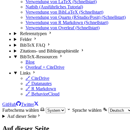
Verwendung von LaTeX (Schnellstart)
Natbib (Ausführliches Tutorial)
Verwendung von BibLaTeX (Schnellstart)
Verwendung von Quarto (RStudio/Posit) (Schnellstart)
Verwendung von R Markdown (Schnellstart)
Verwendung von Overleaf (Schnellstart)
Referenztypen
Felder
BibTeX FAQ
Zitations- und Bibliographiestile
BibTeX-Ressourcen
Blog
Overleaf + CiteDrive
Links
🔗 CiteDrive
🔗 Datanautes
🔗 R Markdown
🔗 BehaviorCloud
GitHub
Twitter
Farbschema wählen
Sprache wählen
Auf dieser Seite
Auf dieser Seite