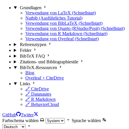
Grundlagen
Verwendung von LaTeX (Schnellstart)
Natbib (Ausführliches Tutorial)
Verwendung von BibLaTeX (Schnellstart)
Verwendung von Quarto (RStudio/Posit) (Schnellstart)
Verwendung von R Markdown (Schnellstart)
Verwendung von Overleaf (Schnellstart)
Referenztypen
Felder
BibTeX FAQ
Zitations- und Bibliographiestile
BibTeX-Ressourcen
Blog
Overleaf + CiteDrive
Links
🔗 CiteDrive
🔗 Datanautes
🔗 R Markdown
🔗 BehaviorCloud
GitHub
Twitter
Farbschema wählen
Sprache wählen