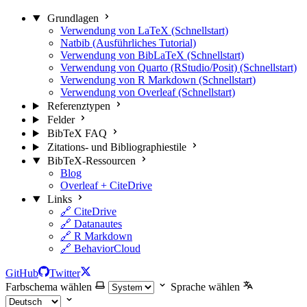
Grundlagen
Verwendung von LaTeX (Schnellstart)
Natbib (Ausführliches Tutorial)
Verwendung von BibLaTeX (Schnellstart)
Verwendung von Quarto (RStudio/Posit) (Schnellstart)
Verwendung von R Markdown (Schnellstart)
Verwendung von Overleaf (Schnellstart)
Referenztypen
Felder
BibTeX FAQ
Zitations- und Bibliographiestile
BibTeX-Ressourcen
Blog
Overleaf + CiteDrive
Links
🔗 CiteDrive
🔗 Datanautes
🔗 R Markdown
🔗 BehaviorCloud
GitHub
Twitter
Farbschema wählen
Sprache wählen