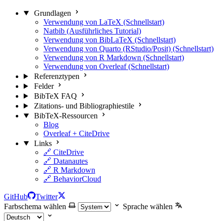
Grundlagen
Verwendung von LaTeX (Schnellstart)
Natbib (Ausführliches Tutorial)
Verwendung von BibLaTeX (Schnellstart)
Verwendung von Quarto (RStudio/Posit) (Schnellstart)
Verwendung von R Markdown (Schnellstart)
Verwendung von Overleaf (Schnellstart)
Referenztypen
Felder
BibTeX FAQ
Zitations- und Bibliographiestile
BibTeX-Ressourcen
Blog
Overleaf + CiteDrive
Links
🔗 CiteDrive
🔗 Datanautes
🔗 R Markdown
🔗 BehaviorCloud
GitHub
Twitter
Farbschema wählen
Sprache wählen