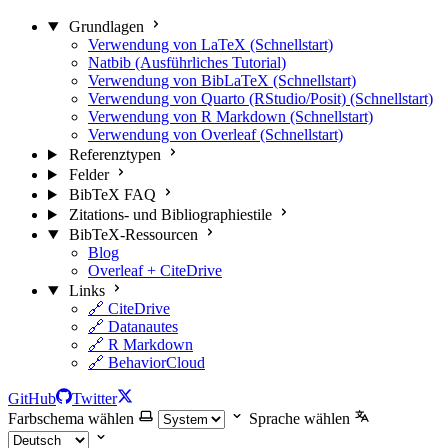
Grundlagen
Verwendung von LaTeX (Schnellstart)
Natbib (Ausführliches Tutorial)
Verwendung von BibLaTeX (Schnellstart)
Verwendung von Quarto (RStudio/Posit) (Schnellstart)
Verwendung von R Markdown (Schnellstart)
Verwendung von Overleaf (Schnellstart)
Referenztypen
Felder
BibTeX FAQ
Zitations- und Bibliographiestile
BibTeX-Ressourcen
Blog
Overleaf + CiteDrive
Links
🔗 CiteDrive
🔗 Datanautes
🔗 R Markdown
🔗 BehaviorCloud
GitHub
Twitter
Farbschema wählen
Sprache wählen