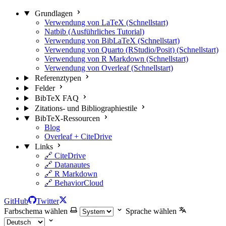
Grundlagen
Verwendung von LaTeX (Schnellstart)
Natbib (Ausführliches Tutorial)
Verwendung von BibLaTeX (Schnellstart)
Verwendung von Quarto (RStudio/Posit) (Schnellstart)
Verwendung von R Markdown (Schnellstart)
Verwendung von Overleaf (Schnellstart)
Referenztypen
Felder
BibTeX FAQ
Zitations- und Bibliographiestile
BibTeX-Ressourcen
Blog
Overleaf + CiteDrive
Links
🔗 CiteDrive
🔗 Datanautes
🔗 R Markdown
🔗 BehaviorCloud
GitHub
Twitter
Farbschema wählen
Sprache wählen