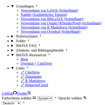
Grundlagen
Verwendung von LaTeX (Schnellstart)
Natbib (Ausführliches Tutorial)
Verwendung von BibLaTeX (Schnellstart)
Verwendung von Quarto (RStudio/Posit) (Schnellstart)
Verwendung von R Markdown (Schnellstart)
Verwendung von Overleaf (Schnellstart)
Referenztypen
Felder
BibTeX FAQ
Zitations- und Bibliographiestile
BibTeX-Ressourcen
Blog
Overleaf + CiteDrive
Links
🔗 CiteDrive
🔗 Datanautes
🔗 R Markdown
🔗 BehaviorCloud
GitHub
Twitter
Farbschema wählen
Sprache wählen