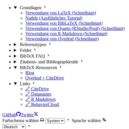
Grundlagen
Verwendung von LaTeX (Schnellstart)
Natbib (Ausführliches Tutorial)
Verwendung von BibLaTeX (Schnellstart)
Verwendung von Quarto (RStudio/Posit) (Schnellstart)
Verwendung von R Markdown (Schnellstart)
Verwendung von Overleaf (Schnellstart)
Referenztypen
Felder
BibTeX FAQ
Zitations- und Bibliographiestile
BibTeX-Ressourcen
Blog
Overleaf + CiteDrive
Links
🔗 CiteDrive
🔗 Datanautes
🔗 R Markdown
🔗 BehaviorCloud
GitHub
Twitter
Farbschema wählen
Sprache wählen