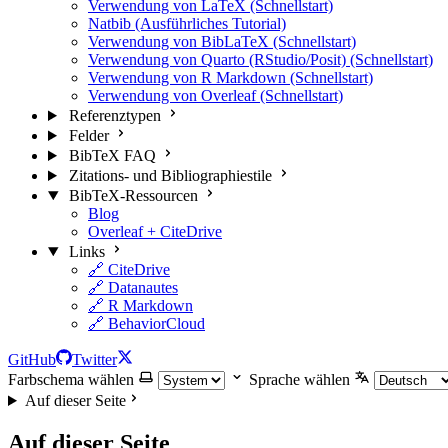
Verwendung von LaTeX (Schnellstart)
Natbib (Ausführliches Tutorial)
Verwendung von BibLaTeX (Schnellstart)
Verwendung von Quarto (RStudio/Posit) (Schnellstart)
Verwendung von R Markdown (Schnellstart)
Verwendung von Overleaf (Schnellstart)
Referenztypen
Felder
BibTeX FAQ
Zitations- und Bibliographiestile
BibTeX-Ressourcen
Blog
Overleaf + CiteDrive
Links
🔗 CiteDrive
🔗 Datanautes
🔗 R Markdown
🔗 BehaviorCloud
GitHub
Twitter
Farbschema wählen
Sprache wählen
Auf dieser Seite
Auf dieser Seite