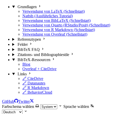
Grundlagen
Verwendung von LaTeX (Schnellstart)
Natbib (Ausführliches Tutorial)
Verwendung von BibLaTeX (Schnellstart)
Verwendung von Quarto (RStudio/Posit) (Schnellstart)
Verwendung von R Markdown (Schnellstart)
Verwendung von Overleaf (Schnellstart)
Referenztypen
Felder
BibTeX FAQ
Zitations- und Bibliographiestile
BibTeX-Ressourcen
Blog
Overleaf + CiteDrive
Links
🔗 CiteDrive
🔗 Datanautes
🔗 R Markdown
🔗 BehaviorCloud
GitHub
Twitter
Farbschema wählen
Sprache wählen