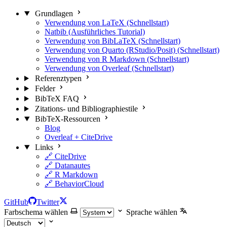
Grundlagen
Verwendung von LaTeX (Schnellstart)
Natbib (Ausführliches Tutorial)
Verwendung von BibLaTeX (Schnellstart)
Verwendung von Quarto (RStudio/Posit) (Schnellstart)
Verwendung von R Markdown (Schnellstart)
Verwendung von Overleaf (Schnellstart)
Referenztypen
Felder
BibTeX FAQ
Zitations- und Bibliographiestile
BibTeX-Ressourcen
Blog
Overleaf + CiteDrive
Links
🔗 CiteDrive
🔗 Datanautes
🔗 R Markdown
🔗 BehaviorCloud
GitHub
Twitter
Farbschema wählen
Sprache wählen