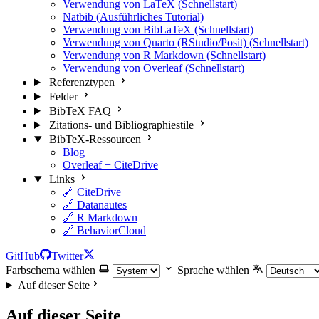
Verwendung von LaTeX (Schnellstart)
Natbib (Ausführliches Tutorial)
Verwendung von BibLaTeX (Schnellstart)
Verwendung von Quarto (RStudio/Posit) (Schnellstart)
Verwendung von R Markdown (Schnellstart)
Verwendung von Overleaf (Schnellstart)
Referenztypen
Felder
BibTeX FAQ
Zitations- und Bibliographiestile
BibTeX-Ressourcen
Blog
Overleaf + CiteDrive
Links
🔗 CiteDrive
🔗 Datanautes
🔗 R Markdown
🔗 BehaviorCloud
GitHub
Twitter
Farbschema wählen
Sprache wählen
Auf dieser Seite
Auf dieser Seite