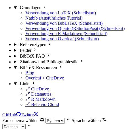
Grundlagen
Verwendung von LaTeX (Schnellstart)
Natbib (Ausführliches Tutorial)
Verwendung von BibLaTeX (Schnellstart)
Verwendung von Quarto (RStudio/Posit) (Schnellstart)
Verwendung von R Markdown (Schnellstart)
Verwendung von Overleaf (Schnellstart)
Referenztypen
Felder
BibTeX FAQ
Zitations- und Bibliographiestile
BibTeX-Ressourcen
Blog
Overleaf + CiteDrive
Links
🔗 CiteDrive
🔗 Datanautes
🔗 R Markdown
🔗 BehaviorCloud
GitHub
Twitter
Farbschema wählen
Sprache wählen