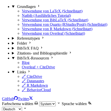
Grundlagen
Verwendung von LaTeX (Schnellstart)
Natbib (Ausführliches Tutorial)
Verwendung von BibLaTeX (Schnellstart)
Verwendung von Quarto (RStudio/Posit) (Schnellstart)
Verwendung von R Markdown (Schnellstart)
Verwendung von Overleaf (Schnellstart)
Referenztypen
Felder
BibTeX FAQ
Zitations- und Bibliographiestile
BibTeX-Ressourcen
Blog
Overleaf + CiteDrive
Links
🔗 CiteDrive
🔗 Datanautes
🔗 R Markdown
🔗 BehaviorCloud
GitHub
Twitter
Farbschema wählen
Sprache wählen