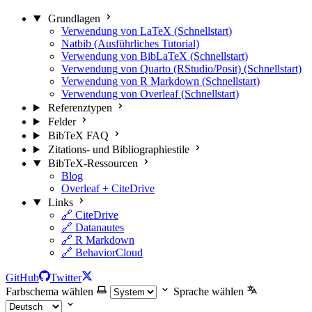
Grundlagen
Verwendung von LaTeX (Schnellstart)
Natbib (Ausführliches Tutorial)
Verwendung von BibLaTeX (Schnellstart)
Verwendung von Quarto (RStudio/Posit) (Schnellstart)
Verwendung von R Markdown (Schnellstart)
Verwendung von Overleaf (Schnellstart)
Referenztypen
Felder
BibTeX FAQ
Zitations- und Bibliographiestile
BibTeX-Ressourcen
Blog
Overleaf + CiteDrive
Links
🔗 CiteDrive
🔗 Datanautes
🔗 R Markdown
🔗 BehaviorCloud
GitHub
Twitter
Farbschema wählen
Sprache wählen