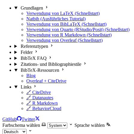
Grundlagen
Verwendung von LaTeX (Schnellstart)
Natbib (Ausführliches Tutorial)
Verwendung von BibLaTeX (Schnellstart)
Verwendung von Quarto (RStudio/Posit) (Schnellstart)
Verwendung von R Markdown (Schnellstart)
Verwendung von Overleaf (Schnellstart)
Referenztypen
Felder
BibTeX FAQ
Zitations- und Bibliographiestile
BibTeX-Ressourcen
Blog
Overleaf + CiteDrive
Links
🔗 CiteDrive
🔗 Datanautes
🔗 R Markdown
🔗 BehaviorCloud
GitHub
Twitter
Farbschema wählen
Sprache wählen