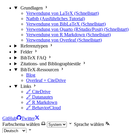
Grundlagen
Verwendung von LaTeX (Schnellstart)
Natbib (Ausführliches Tutorial)
Verwendung von BibLaTeX (Schnellstart)
Verwendung von Quarto (RStudio/Posit) (Schnellstart)
Verwendung von R Markdown (Schnellstart)
Verwendung von Overleaf (Schnellstart)
Referenztypen
Felder
BibTeX FAQ
Zitations- und Bibliographiestile
BibTeX-Ressourcen
Blog
Overleaf + CiteDrive
Links
🔗 CiteDrive
🔗 Datanautes
🔗 R Markdown
🔗 BehaviorCloud
GitHub
Twitter
Farbschema wählen
Sprache wählen