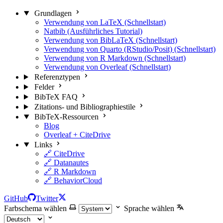
Grundlagen
Verwendung von LaTeX (Schnellstart)
Natbib (Ausführliches Tutorial)
Verwendung von BibLaTeX (Schnellstart)
Verwendung von Quarto (RStudio/Posit) (Schnellstart)
Verwendung von R Markdown (Schnellstart)
Verwendung von Overleaf (Schnellstart)
Referenztypen
Felder
BibTeX FAQ
Zitations- und Bibliographiestile
BibTeX-Ressourcen
Blog
Overleaf + CiteDrive
Links
🔗 CiteDrive
🔗 Datanautes
🔗 R Markdown
🔗 BehaviorCloud
GitHub
Twitter
Farbschema wählen
Sprache wählen