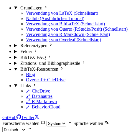
Grundlagen
Verwendung von LaTeX (Schnellstart)
Natbib (Ausführliches Tutorial)
Verwendung von BibLaTeX (Schnellstart)
Verwendung von Quarto (RStudio/Posit) (Schnellstart)
Verwendung von R Markdown (Schnellstart)
Verwendung von Overleaf (Schnellstart)
Referenztypen
Felder
BibTeX FAQ
Zitations- und Bibliographiestile
BibTeX-Ressourcen
Blog
Overleaf + CiteDrive
Links
🔗 CiteDrive
🔗 Datanautes
🔗 R Markdown
🔗 BehaviorCloud
GitHub
Twitter
Farbschema wählen
Sprache wählen