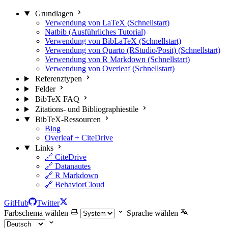
Grundlagen
Verwendung von LaTeX (Schnellstart)
Natbib (Ausführliches Tutorial)
Verwendung von BibLaTeX (Schnellstart)
Verwendung von Quarto (RStudio/Posit) (Schnellstart)
Verwendung von R Markdown (Schnellstart)
Verwendung von Overleaf (Schnellstart)
Referenztypen
Felder
BibTeX FAQ
Zitations- und Bibliographiestile
BibTeX-Ressourcen
Blog
Overleaf + CiteDrive
Links
🔗 CiteDrive
🔗 Datanautes
🔗 R Markdown
🔗 BehaviorCloud
GitHub
Twitter
Farbschema wählen
Sprache wählen