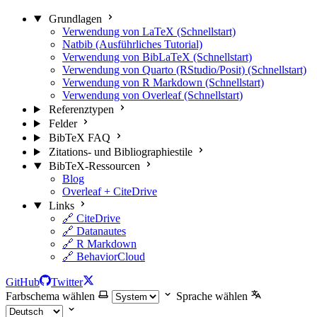
Grundlagen
Verwendung von LaTeX (Schnellstart)
Natbib (Ausführliches Tutorial)
Verwendung von BibLaTeX (Schnellstart)
Verwendung von Quarto (RStudio/Posit) (Schnellstart)
Verwendung von R Markdown (Schnellstart)
Verwendung von Overleaf (Schnellstart)
Referenztypen
Felder
BibTeX FAQ
Zitations- und Bibliographiestile
BibTeX-Ressourcen
Blog
Overleaf + CiteDrive
Links
🔗 CiteDrive
🔗 Datanautes
🔗 R Markdown
🔗 BehaviorCloud
GitHub
Twitter
Farbschema wählen
Sprache wählen