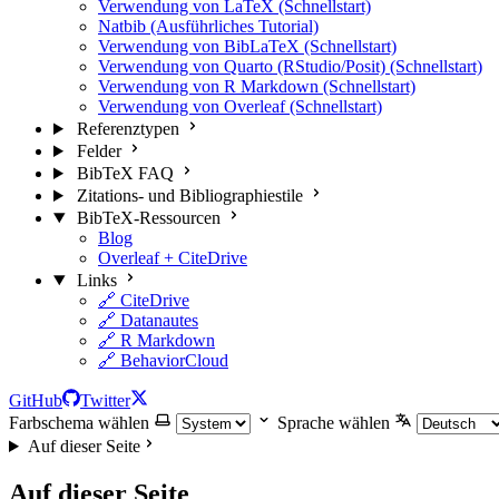
Verwendung von LaTeX (Schnellstart)
Natbib (Ausführliches Tutorial)
Verwendung von BibLaTeX (Schnellstart)
Verwendung von Quarto (RStudio/Posit) (Schnellstart)
Verwendung von R Markdown (Schnellstart)
Verwendung von Overleaf (Schnellstart)
Referenztypen
Felder
BibTeX FAQ
Zitations- und Bibliographiestile
BibTeX-Ressourcen
Blog
Overleaf + CiteDrive
Links
🔗 CiteDrive
🔗 Datanautes
🔗 R Markdown
🔗 BehaviorCloud
GitHub
Twitter
Farbschema wählen
Sprache wählen
Auf dieser Seite
Auf dieser Seite