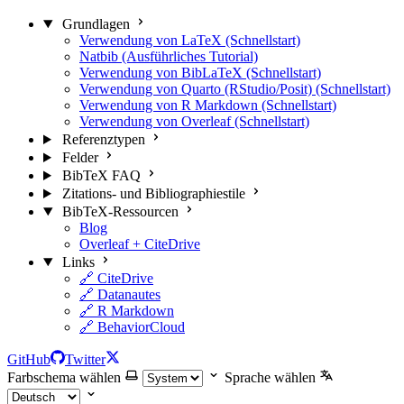
Grundlagen
Verwendung von LaTeX (Schnellstart)
Natbib (Ausführliches Tutorial)
Verwendung von BibLaTeX (Schnellstart)
Verwendung von Quarto (RStudio/Posit) (Schnellstart)
Verwendung von R Markdown (Schnellstart)
Verwendung von Overleaf (Schnellstart)
Referenztypen
Felder
BibTeX FAQ
Zitations- und Bibliographiestile
BibTeX-Ressourcen
Blog
Overleaf + CiteDrive
Links
🔗 CiteDrive
🔗 Datanautes
🔗 R Markdown
🔗 BehaviorCloud
GitHub
Twitter
Farbschema wählen
Sprache wählen