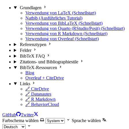
Grundlagen
Verwendung von LaTeX (Schnellstart)
Natbib (Ausführliches Tutorial)
Verwendung von BibLaTeX (Schnellstart)
Verwendung von Quarto (RStudio/Posit) (Schnellstart)
Verwendung von R Markdown (Schnellstart)
Verwendung von Overleaf (Schnellstart)
Referenztypen
Felder
BibTeX FAQ
Zitations- und Bibliographiestile
BibTeX-Ressourcen
Blog
Overleaf + CiteDrive
Links
🔗 CiteDrive
🔗 Datanautes
🔗 R Markdown
🔗 BehaviorCloud
GitHub
Twitter
Farbschema wählen
Sprache wählen