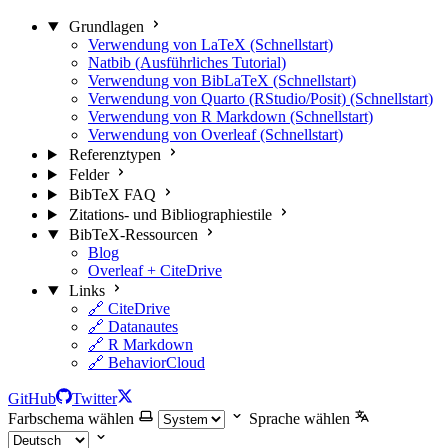
Grundlagen
Verwendung von LaTeX (Schnellstart)
Natbib (Ausführliches Tutorial)
Verwendung von BibLaTeX (Schnellstart)
Verwendung von Quarto (RStudio/Posit) (Schnellstart)
Verwendung von R Markdown (Schnellstart)
Verwendung von Overleaf (Schnellstart)
Referenztypen
Felder
BibTeX FAQ
Zitations- und Bibliographiestile
BibTeX-Ressourcen
Blog
Overleaf + CiteDrive
Links
🔗 CiteDrive
🔗 Datanautes
🔗 R Markdown
🔗 BehaviorCloud
GitHub
Twitter
Farbschema wählen
Sprache wählen