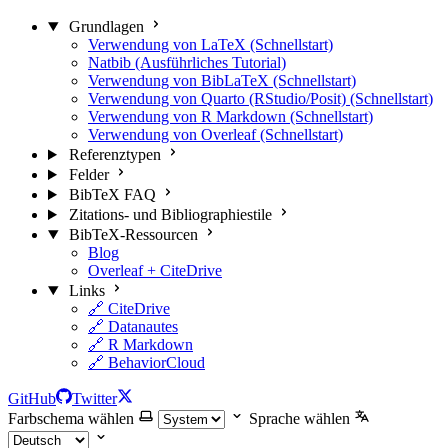
Grundlagen
Verwendung von LaTeX (Schnellstart)
Natbib (Ausführliches Tutorial)
Verwendung von BibLaTeX (Schnellstart)
Verwendung von Quarto (RStudio/Posit) (Schnellstart)
Verwendung von R Markdown (Schnellstart)
Verwendung von Overleaf (Schnellstart)
Referenztypen
Felder
BibTeX FAQ
Zitations- und Bibliographiestile
BibTeX-Ressourcen
Blog
Overleaf + CiteDrive
Links
🔗 CiteDrive
🔗 Datanautes
🔗 R Markdown
🔗 BehaviorCloud
GitHub
Twitter
Farbschema wählen
Sprache wählen