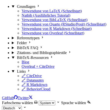
Grundlagen
Verwendung von LaTeX (Schnellstart)
Natbib (Ausführliches Tutorial)
Verwendung von BibLaTeX (Schnellstart)
Verwendung von Quarto (RStudio/Posit) (Schnellstart)
Verwendung von R Markdown (Schnellstart)
Verwendung von Overleaf (Schnellstart)
Referenztypen
Felder
BibTeX FAQ
Zitations- und Bibliographiestile
BibTeX-Ressourcen
Blog
Overleaf + CiteDrive
Links
🔗 CiteDrive
🔗 Datanautes
🔗 R Markdown
🔗 BehaviorCloud
GitHub
Twitter
Farbschema wählen
Sprache wählen