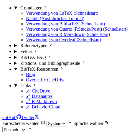
Grundlagen
Verwendung von LaTeX (Schnellstart)
Natbib (Ausführliches Tutorial)
Verwendung von BibLaTeX (Schnellstart)
Verwendung von Quarto (RStudio/Posit) (Schnellstart)
Verwendung von R Markdown (Schnellstart)
Verwendung von Overleaf (Schnellstart)
Referenztypen
Felder
BibTeX FAQ
Zitations- und Bibliographiestile
BibTeX-Ressourcen
Blog
Overleaf + CiteDrive
Links
🔗 CiteDrive
🔗 Datanautes
🔗 R Markdown
🔗 BehaviorCloud
GitHub
Twitter
Farbschema wählen
Sprache wählen