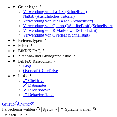
Grundlagen
Verwendung von LaTeX (Schnellstart)
Natbib (Ausführliches Tutorial)
Verwendung von BibLaTeX (Schnellstart)
Verwendung von Quarto (RStudio/Posit) (Schnellstart)
Verwendung von R Markdown (Schnellstart)
Verwendung von Overleaf (Schnellstart)
Referenztypen
Felder
BibTeX FAQ
Zitations- und Bibliographiestile
BibTeX-Ressourcen
Blog
Overleaf + CiteDrive
Links
🔗 CiteDrive
🔗 Datanautes
🔗 R Markdown
🔗 BehaviorCloud
GitHub
Twitter
Farbschema wählen
Sprache wählen