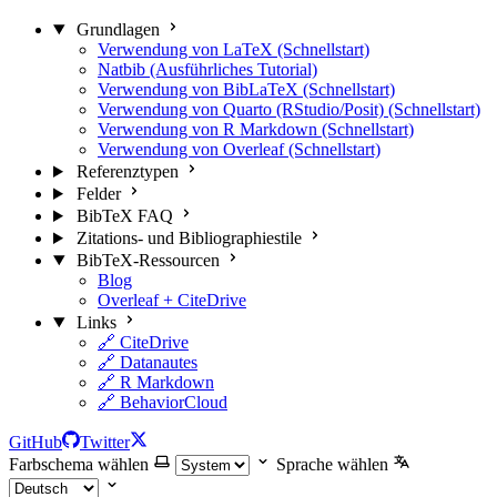
Grundlagen
Verwendung von LaTeX (Schnellstart)
Natbib (Ausführliches Tutorial)
Verwendung von BibLaTeX (Schnellstart)
Verwendung von Quarto (RStudio/Posit) (Schnellstart)
Verwendung von R Markdown (Schnellstart)
Verwendung von Overleaf (Schnellstart)
Referenztypen
Felder
BibTeX FAQ
Zitations- und Bibliographiestile
BibTeX-Ressourcen
Blog
Overleaf + CiteDrive
Links
🔗 CiteDrive
🔗 Datanautes
🔗 R Markdown
🔗 BehaviorCloud
GitHub
Twitter
Farbschema wählen
Sprache wählen