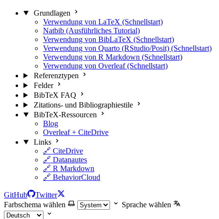
Grundlagen
Verwendung von LaTeX (Schnellstart)
Natbib (Ausführliches Tutorial)
Verwendung von BibLaTeX (Schnellstart)
Verwendung von Quarto (RStudio/Posit) (Schnellstart)
Verwendung von R Markdown (Schnellstart)
Verwendung von Overleaf (Schnellstart)
Referenztypen
Felder
BibTeX FAQ
Zitations- und Bibliographiestile
BibTeX-Ressourcen
Blog
Overleaf + CiteDrive
Links
🔗 CiteDrive
🔗 Datanautes
🔗 R Markdown
🔗 BehaviorCloud
GitHub
Twitter
Farbschema wählen
Sprache wählen