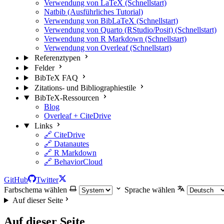
Verwendung von LaTeX (Schnellstart)
Natbib (Ausführliches Tutorial)
Verwendung von BibLaTeX (Schnellstart)
Verwendung von Quarto (RStudio/Posit) (Schnellstart)
Verwendung von R Markdown (Schnellstart)
Verwendung von Overleaf (Schnellstart)
Referenztypen
Felder
BibTeX FAQ
Zitations- und Bibliographiestile
BibTeX-Ressourcen
Blog
Overleaf + CiteDrive
Links
🔗 CiteDrive
🔗 Datanautes
🔗 R Markdown
🔗 BehaviorCloud
GitHub
Twitter
Farbschema wählen
Sprache wählen
Auf dieser Seite
Auf dieser Seite