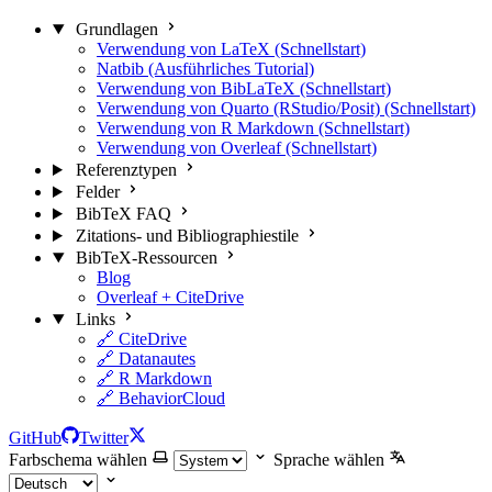
Grundlagen
Verwendung von LaTeX (Schnellstart)
Natbib (Ausführliches Tutorial)
Verwendung von BibLaTeX (Schnellstart)
Verwendung von Quarto (RStudio/Posit) (Schnellstart)
Verwendung von R Markdown (Schnellstart)
Verwendung von Overleaf (Schnellstart)
Referenztypen
Felder
BibTeX FAQ
Zitations- und Bibliographiestile
BibTeX-Ressourcen
Blog
Overleaf + CiteDrive
Links
🔗 CiteDrive
🔗 Datanautes
🔗 R Markdown
🔗 BehaviorCloud
GitHub
Twitter
Farbschema wählen
Sprache wählen