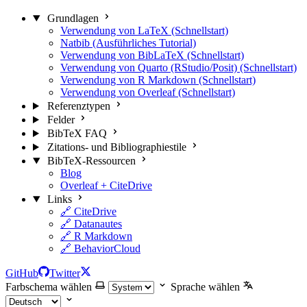
Grundlagen
Verwendung von LaTeX (Schnellstart)
Natbib (Ausführliches Tutorial)
Verwendung von BibLaTeX (Schnellstart)
Verwendung von Quarto (RStudio/Posit) (Schnellstart)
Verwendung von R Markdown (Schnellstart)
Verwendung von Overleaf (Schnellstart)
Referenztypen
Felder
BibTeX FAQ
Zitations- und Bibliographiestile
BibTeX-Ressourcen
Blog
Overleaf + CiteDrive
Links
🔗 CiteDrive
🔗 Datanautes
🔗 R Markdown
🔗 BehaviorCloud
GitHub
Twitter
Farbschema wählen
Sprache wählen