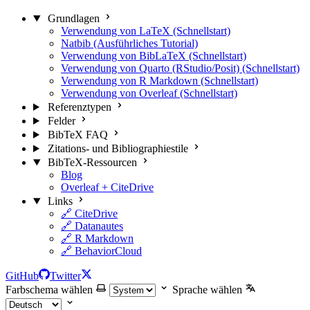
Grundlagen
Verwendung von LaTeX (Schnellstart)
Natbib (Ausführliches Tutorial)
Verwendung von BibLaTeX (Schnellstart)
Verwendung von Quarto (RStudio/Posit) (Schnellstart)
Verwendung von R Markdown (Schnellstart)
Verwendung von Overleaf (Schnellstart)
Referenztypen
Felder
BibTeX FAQ
Zitations- und Bibliographiestile
BibTeX-Ressourcen
Blog
Overleaf + CiteDrive
Links
🔗 CiteDrive
🔗 Datanautes
🔗 R Markdown
🔗 BehaviorCloud
GitHub
Twitter
Farbschema wählen
Sprache wählen