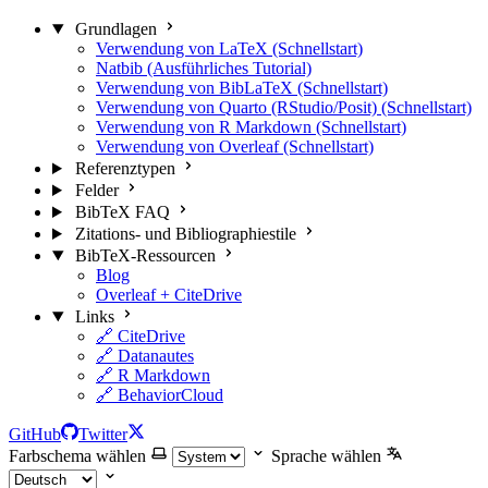
Grundlagen
Verwendung von LaTeX (Schnellstart)
Natbib (Ausführliches Tutorial)
Verwendung von BibLaTeX (Schnellstart)
Verwendung von Quarto (RStudio/Posit) (Schnellstart)
Verwendung von R Markdown (Schnellstart)
Verwendung von Overleaf (Schnellstart)
Referenztypen
Felder
BibTeX FAQ
Zitations- und Bibliographiestile
BibTeX-Ressourcen
Blog
Overleaf + CiteDrive
Links
🔗 CiteDrive
🔗 Datanautes
🔗 R Markdown
🔗 BehaviorCloud
GitHub
Twitter
Farbschema wählen
Sprache wählen