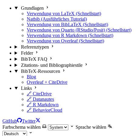
Grundlagen
Verwendung von LaTeX (Schnellstart)
Natbib (Ausführliches Tutorial)
Verwendung von BibLaTeX (Schnellstart)
Verwendung von Quarto (RStudio/Posit) (Schnellstart)
Verwendung von R Markdown (Schnellstart)
Verwendung von Overleaf (Schnellstart)
Referenztypen
Felder
BibTeX FAQ
Zitations- und Bibliographiestile
BibTeX-Ressourcen
Blog
Overleaf + CiteDrive
Links
🔗 CiteDrive
🔗 Datanautes
🔗 R Markdown
🔗 BehaviorCloud
GitHub
Twitter
Farbschema wählen
Sprache wählen