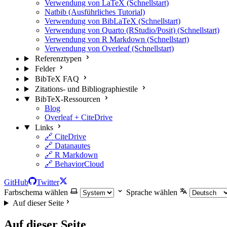
Verwendung von LaTeX (Schnellstart)
Natbib (Ausführliches Tutorial)
Verwendung von BibLaTeX (Schnellstart)
Verwendung von Quarto (RStudio/Posit) (Schnellstart)
Verwendung von R Markdown (Schnellstart)
Verwendung von Overleaf (Schnellstart)
Referenztypen
Felder
BibTeX FAQ
Zitations- und Bibliographiestile
BibTeX-Ressourcen
Blog
Overleaf + CiteDrive
Links
🔗 CiteDrive
🔗 Datanautes
🔗 R Markdown
🔗 BehaviorCloud
GitHub
Twitter
Farbschema wählen
Sprache wählen
Auf dieser Seite
Auf dieser Seite