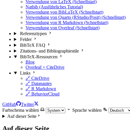
Verwendung von LaTeX (Schnellstart)
Natbib (Ausführliches Tutorial)
Verwendung von BibLaTeX (Schnellstart)
Verwendung von Quarto (RStudio/Posit) (Schnellstart)
Verwendung von R Markdown (Schnellstart)
Verwendung von Overleaf (Schnellstart)
Referenztypen
Felder
BibTeX FAQ
Zitations- und Bibliographiestile
BibTeX-Ressourcen
Blog
Overleaf + CiteDrive
Links
🔗 CiteDrive
🔗 Datanautes
🔗 R Markdown
🔗 BehaviorCloud
GitHub
Twitter
Farbschema wählen
Sprache wählen
Auf dieser Seite
Auf dieser Seite