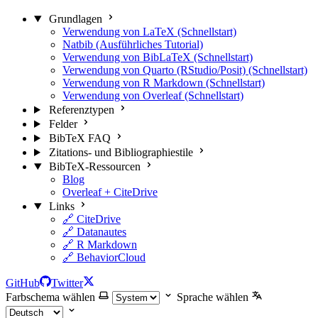
Grundlagen
Verwendung von LaTeX (Schnellstart)
Natbib (Ausführliches Tutorial)
Verwendung von BibLaTeX (Schnellstart)
Verwendung von Quarto (RStudio/Posit) (Schnellstart)
Verwendung von R Markdown (Schnellstart)
Verwendung von Overleaf (Schnellstart)
Referenztypen
Felder
BibTeX FAQ
Zitations- und Bibliographiestile
BibTeX-Ressourcen
Blog
Overleaf + CiteDrive
Links
🔗 CiteDrive
🔗 Datanautes
🔗 R Markdown
🔗 BehaviorCloud
GitHub
Twitter
Farbschema wählen
Sprache wählen