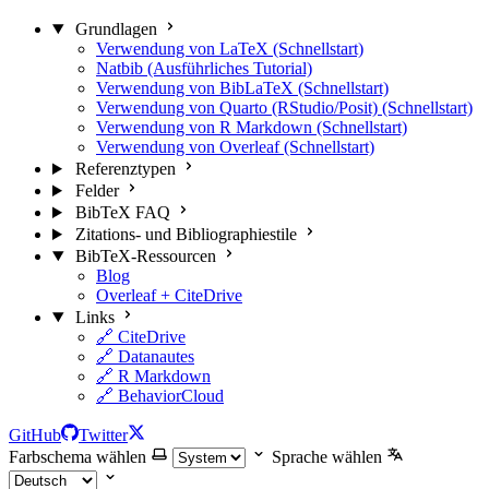
Grundlagen
Verwendung von LaTeX (Schnellstart)
Natbib (Ausführliches Tutorial)
Verwendung von BibLaTeX (Schnellstart)
Verwendung von Quarto (RStudio/Posit) (Schnellstart)
Verwendung von R Markdown (Schnellstart)
Verwendung von Overleaf (Schnellstart)
Referenztypen
Felder
BibTeX FAQ
Zitations- und Bibliographiestile
BibTeX-Ressourcen
Blog
Overleaf + CiteDrive
Links
🔗 CiteDrive
🔗 Datanautes
🔗 R Markdown
🔗 BehaviorCloud
GitHub
Twitter
Farbschema wählen
Sprache wählen